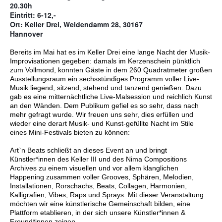
20.30h
Eintritt: 6-12,-
Ort: Keller Drei, Weidendamm 28, 30167

Hannover
Bereits im Mai hat es im Keller Drei eine lange Nacht der Musik-
Improvisationen gegeben: damals im Kerzenschein pünktlich
zum Vollmond, konnten Gäste in dem 260 Quadratmeter großen
Ausstellungsraum ein sechsstündiges Programm voller Live-
Musik liegend, sitzend, stehend und tanzend genießen. Dazu
gab es eine mitternächtliche Live-Malsession und reichlich Kunst
an den Wänden. Dem Publikum gefiel es so sehr, dass nach
mehr gefragt wurde. Wir freuen uns sehr, dies erfüllen und
wieder eine derart Musik- und Kunst-gefüllte Nacht im Stile
eines Mini-Festivals bieten zu können:
Art`n Beats schließt an dieses Event an und bringt
Künstler*innen des Keller III und des Nima Compositions
Archives zu einem visuellen und vor allem klanglichen
Happening zusammen voller Grooves, Sphären, Melodien,
Installationen, Rorschachs, Beats, Collagen, Harmonien,
Kalligrafien, Vibes, Raps und Sprays. Mit dieser Veranstaltung
möchten wir eine künstlerische Gemeinschaft bilden, eine
Plattform etablieren, in der sich unsere Künstler*innen &
Freund*innen zeigen.