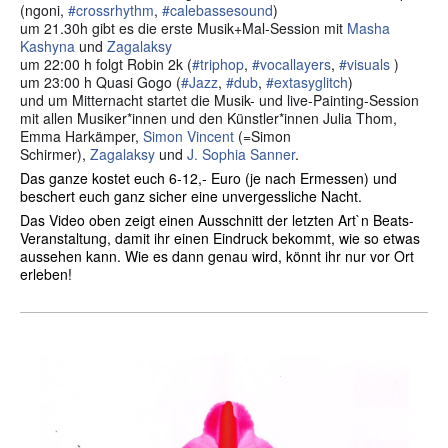
(ngoni,
#
crossrhythm
,
#
calebassesound
)
um 21.30h gibt es die erste Musik+Mal-Session mit
Masha
Kashyna
und
Zagalaksy
um 22:00 h folgt Robin 2k (
#
triphop
,
#
vocallayers
,
#
visuals
)
um 23:00 h Quasi Gogo (
#
Jazz
,
#
dub
,
#
extasyglitch
)
und um Mitternacht startet die Musik- und live-Painting-Session
mit allen Musiker*innen und den Künstler*innen Julia Thom,
Emma Harkämper,
Simon Vincent
(=Simon
Schirmer),
Zagalaksy
und
J. Sophia Sanner
.
Das ganze kostet euch 6-12,- Euro (je nach Ermessen) und
beschert euch ganz sicher eine unvergessliche Nacht.
Das Video oben zeigt einen Ausschnitt der letzten Art`n Beats-
Veranstaltung, damit ihr einen Eindruck bekommt, wie so etwas
aussehen kann. Wie es dann genau wird, könnt ihr nur vor Ort
erleben!