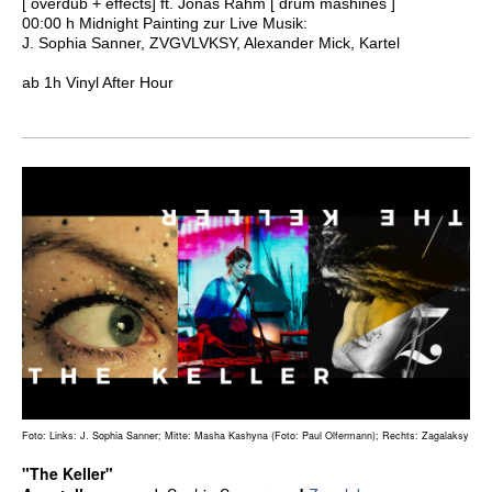
[ overdub + effects] ft. Jonas Rahm [ drum mashines ]
00:00 h Midnight Painting zur Live Musik:
J. Sophia Sanner, ZVGVLVKSY, Alexander Mick, Kartel
ab 1h Vinyl After Hour
Foto: Links: J. Sophia Sanner;
Mitte: Masha Kashyna (Foto: Paul Olfermann); Rechts: Zagalaksy
"The Keller"