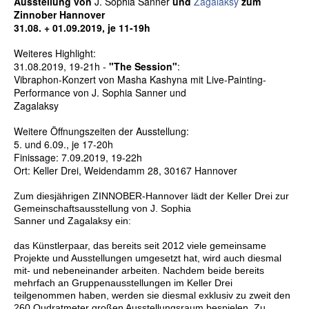
Ausstellung von
J. Sophia Sanner
und
Zagalaksy
 zum 
Zinnober Hannover
31.08. + 01.09.2019, je 11-19h
Weiteres Highlight:
31.08.2019, 19-21h - 
"The Session"
:
Vibraphon-Konzert von
Masha Kashyna
mit Live-Painting-
Performance von J. Sophia Sanner und

Zagalaksy
Weitere Öffnungszeiten der Ausstellung:
5. und 6.09., je 17-20h
Finissage: 7.09.2019, 19-22h
Ort: Keller Drei, Weidendamm 28, 30167 Hannover
Zum diesjährigen
ZINNOBER-Hannover
lädt der Keller Drei zur
Gemeinschaftsausstellung von
J. Sophia
Sanner
und
Zagalaksy
ein:
das Künstlerpaar, das bereits seit 2012 viele gemeinsame
Projekte und Ausstellungen umgesetzt hat, wird auch diesmal
mit- und nebeneinander arbeiten. Nachdem beide bereits
mehrfach an Gruppenausstellungen im Keller Drei
teilgenommen haben, werden sie diesmal exklusiv zu zweit den
260 Qudratmeter großen Ausstellungsraum bespielen. Zu