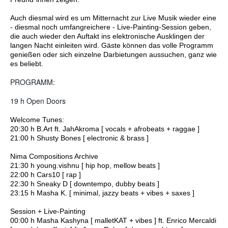
Auch diesmal wird es um Mitternacht zur Live Musik wieder eine
- diesmal noch umfangreichere - Live-Painting-Session geben,
die auch wieder den Auftakt ins elektronische Ausklingen der
langen Nacht einleiten wird. Gäste können das volle Programm
genießen oder sich einzelne Darbietungen aussuchen, ganz wie
es beliebt.
PROGRAMM:
19 h Open Doors
Welcome Tunes:
20:30 h B.Art ft. JahAkroma [ vocals + afrobeats + raggae ]
21:00 h Shusty Bones [ electronic & brass ]
Nima Compositions Archive
21:30 h young.vishnu [ hip hop, mellow beats ]
22:00 h Cars10 [ rap ]
22:30 h Sneaky D [ downtempo, dubby beats ]
23:15 h Masha K. [ minimal, jazzy beats + vibes + saxes ]
Session + Live-Painting
00:00 h Masha Kashyna [ malletKAT + vibes ] ft. Enrico Mercaldi